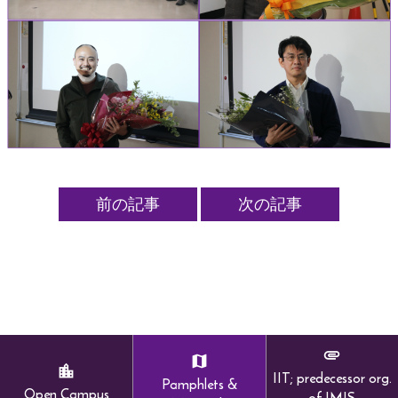
現役生からのメッセージ
すべての教員
XR・メディア
ヒューマンロボティクス
ニューロエンジニアリング
前の記事
次の記事
エンジニアリングフィジクス
教育
博士前期課程
博士後期課程
IIT; predecessor org.
Pamphlets &
Open Campus
of IMIS