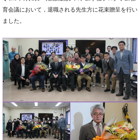
プログラムの特徴
育会議において，退職される先生方に花束贈呈を行い
キャリアパス
ました。
オープンキャンパス
オープン ラボ
オープン クラス
早期修了制度
長期履修制度
経済的支援
内部進学制度
デュアルディグリープログラム
修了後の進路
OB・OGのメッセージ