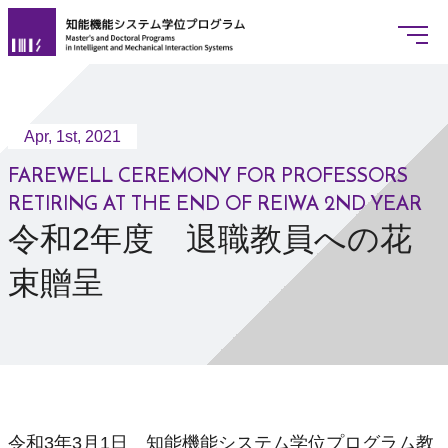
Apr, 1st, 2021
www.imis.tsukuba.ac.jp
令和2年度 退職教員への花束贈
JAPANESE
ENGLISH
FAREWELL CEREMONY FOR PROFESSORS
RETIRING AT THE END OF REIWA 2ND YEAR
令和2年度 退職教員への花
概要
束贈呈
プログラムリーダー挨拶
基本情報
学位授与の方針
教育課程の編成方針
入学者選抜の方針
令和3年3月1日 知能機能システム学位プログラム教