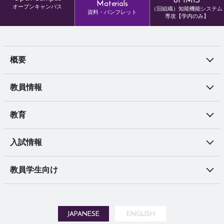
Materials
オープンキャンパス
入試情報
（旧組織）知能機能システム
資料・パンフレット
専攻【学内のみ】
博士前期課程
博士後期課程
概要
社会人の方へ
留学生の方へ
教員情報
教育
教員・学生向け
学年歴
入試情報
TWINS（成績・履修管理）
教員学生向け
Manaba（eラーニングシステム）
研究群掲示板システム
会議室予約 (3L棟)
JAPANESE
ENGLISH