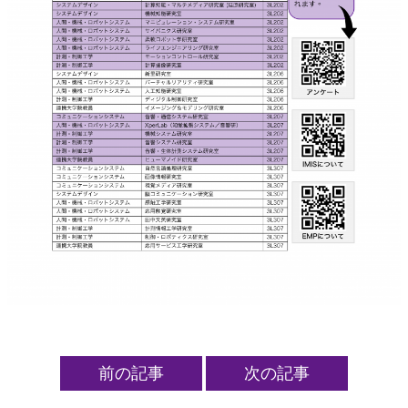
会議室予約 (3L棟以外)
会議室予約（EMP）
組織体制（学内のみ）
（旧組織）知能機能システム専攻
前の記事
次の記事