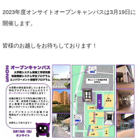
プログラムの特徴
2023年度オンサイトオープンキャンパスは3月19日に
キャリアパス
開催します。
オープンキャンパス
オープン ラボ
皆様のお越しをお待ちしております！
オープン クラス
早期修了制度
長期履修制度
経済的支援
内部進学制度
デュアルディグリープログラム
修了後の進路
OB・OGのメッセージ