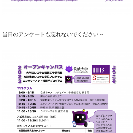
入試情報
博士前期課程
博士後期課程
当日のアンケートも忘れないでください～
社会人の方へ
留学生の方へ
教員・学生向け
学年歴
TWINS（成績・履修管理）
Manaba（eラーニングシステム）
研究群掲示板システム
会議室予約 (3L棟)