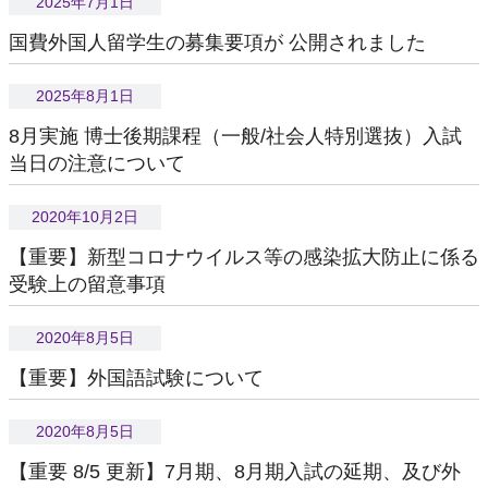
2025年7月1日
現役生からのメッセージ
国費外国人留学生の募集要項が 公開されました
2025年8月1日
すべての教員
8月実施 博士後期課程（一般/社会人特別選抜）入試
XR・メディア
当日の注意について
ヒューマンロボティクス
2020年10月2日
ニューロエンジニアリング
【重要】新型コロナウイルス等の感染拡大防止に係る
エンジニアリングフィジクス
受験上の留意事項
2020年8月5日
教育
【重要】外国語試験について
博士前期課程
博士後期課程
2020年8月5日
【重要 8/5 更新】7月期、8月期入試の延期、及び外