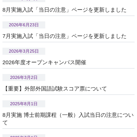
プログラムの特徴
8月実施入試「当日の注意」ページを更新しました
キャリアパス
2026年6月23日
オープンキャンパス
7月実施入試「当日の注意」ページを更新しました
オープン ラボ
オープン クラス
2026年3月25日
早期修了制度
2026年度オープンキャンパス開催
長期履修制度
2026年3月2日
経済的支援
【重要】外部外国語試験スコア票について
内部進学制度
2025年8月1日
デュアルディグリープログラム
8月実施 博士前期課程（一般）入試当日の注意につい
修了後の進路
て
OB・OGのメッセージ