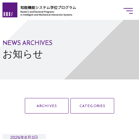
NEWS ARCHIVES
www.imis.tsukuba.ac.jp
8月実施入試「当日の注意」ペー
JAPANESE
ENGLISH
お知らせ
概要
プログラムリーダー挨拶
基本情報
ARCHIVES
CATEGORIES
学位授与の方針
教育課程の編成方針
入学者選抜の方針
2026年8月3日