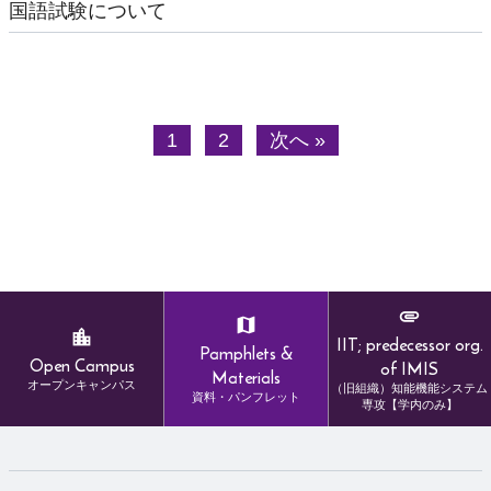
国語試験について
入試情報
博士前期課程
博士後期課程
社会人の方へ
1
2
次へ »
留学生の方へ
教員・学生向け
学年歴
TWINS（成績・履修管理）
IIT; predecessor org.
Pamphlets &
Open Campus
of IMIS
Materials
Manaba（eラーニングシステム）
オープンキャンパス
（旧組織）知能機能システム
資料・パンフレット
専攻【学内のみ】
研究群掲示板システム
会議室予約 (3L棟)