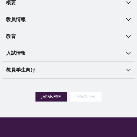
概要
会議室予約 (3L棟以外)
会議室予約（EMP）
教員情報
組織体制（学内のみ）
教育
（旧組織）知能機能システム専攻
入試情報
教員学生向け
JAPANESE
ENGLISH