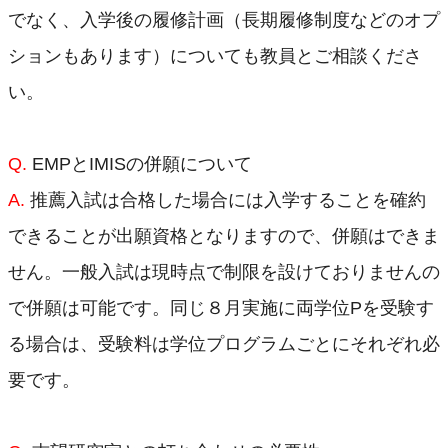
入試情報
でなく、入学後の履修計画（長期履修制度などのオプ
博士前期課程
ションもあります）についても教員とご相談くださ
博士後期課程
い。
社会人の方へ
留学生の方へ
Q.
EMPとIMISの併願について
A.
推薦入試は合格した場合には入学することを確約
できることが出願資格となりますので、併願はできま
教員・学生向け
学年歴
せん。一般入試は現時点で制限を設けておりませんの
で併願は可能です。同じ８月実施に両学位Pを受験す
TWINS（成績・履修管理）
る場合は、受験料は学位プログラムごとにそれぞれ必
Manaba（eラーニングシステム）
要です。
研究群掲示板システム
会議室予約 (3L棟)