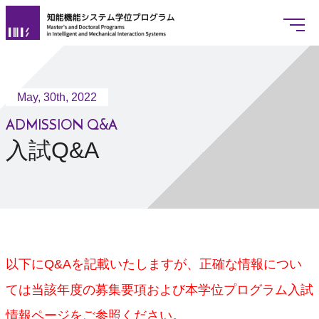
May, 30th, 2022
www.imis.tsukuba.ac.jp
入試Q&A
JAPANESE
ENGLISH
ADMISSION Q&A
入試Q&A
概要
プログラムリーダー挨拶
基本情報
学位授与の方針
以下にQ&Aを記載いたしますが、正確な情報につい
教育課程の編成方針
ては当該年度の募集要項および本学位プログラム入試
入学者選抜の方針
情報ページをご参照ください。