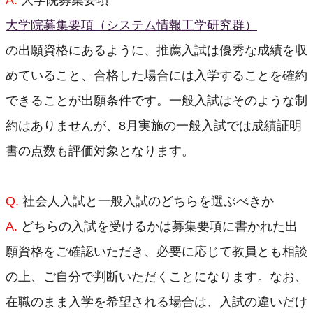
A.
大学院募集要項
現役生からのメッセージ
大学院募集要項（システム情報工学研究群）
の出願資格にあるように、推薦入試は優秀な成績を収
すべての教員
めていること、合格した場合には入学することを確約
XR・メディア
できることが出願条件です。一般入試はそのような制
ヒューマンロボティクス
約はありませんが、8月実施の一般入試では成績証明
ニューロエンジニアリング
書の点数も評価対象となります。
エンジニアリングフィジクス
Q.
社会人入試と一般入試のどちらを選ぶべきか
教育
A.
どちらの入試を受けるかは募集要項に書かれた出
博士前期課程
願資格をご確認いただき、必要に応じて教員とも相談
博士後期課程
の上、ご自分で判断いただくことになります。なお、
在職のまま入学を希望される場合は、入試の違いだけ