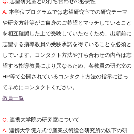
Q.
志望研究室との打ち合わせの必要性
会議室予約 (3L棟以外)
A.
本学位プログラムでは志望研究室での研究テーマ
会議室予約（EMP）
や研究方針等がご自身のご希望とマッチしていること
組織体制（学内のみ）
を相互確認した上で受験していただくため、出願前に
（旧組織）知能機能システム専攻
志望する指導教員の受験承諾を得ていることを必須と
しています。コンタクト方法や打ち合わせの内容は志
望する指導教員により異なるため、各教員の研究室の
HP等で公開されているコンタクト方法の指示に従っ
て早めにコンタクトください。
教員一覧
Q.
連携大学院の研究室について
A.
連携大学院方式で産業技術総合研究所の以下の研