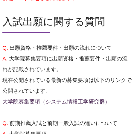
プログラムの特徴
キャリアパス
入試出願に関する質問
オープンキャンパス
オープン ラボ
Q.
出願資格・推薦要件・出願の流れについて
オープン クラス
A.
大学院募集要項に出願資格・推薦要件・出願の流
早期修了制度
れが記載されています。
長期履修制度
現在公開されている最新の募集要項は以下のリンクで
経済的支援
公開されています。
内部進学制度
大学院募集要項（システム情報工学研究群）
デュアルディグリープログラム
修了後の進路
Q.
前期推薦入試と前期一般入試の違いについて
OB・OGのメッセージ